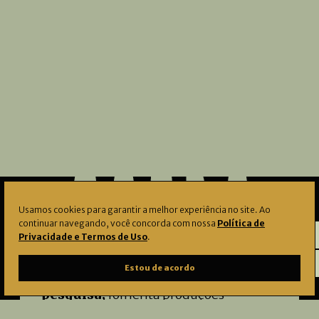
Usamos cookies para garantir a melhor experiência no site. Ao
continuar navegando, você concorda com nossa
Política de
Privacidade e Termos de Uso
.
O Instituto Çarê identifica, preserva e
Estou de acordo
amplia o acesso a
acervos
, apoia a
pesquisa,
fomenta produções
artísticas
e
musicais
, e promove