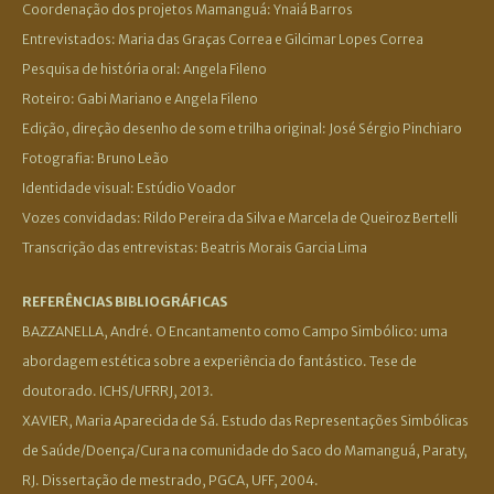
Coordenação dos projetos Mamanguá: Ynaiá Barros
Entrevistados: Maria das Graças Correa e Gilcimar Lopes Correa
Pesquisa de história oral: Angela Fileno
Roteiro: Gabi Mariano e Angela Fileno
Edição, direção desenho de som e trilha original: José Sérgio Pinchiaro
Fotografia: Bruno Leão
Identidade visual: Estúdio Voador
Vozes convidadas: Rildo Pereira da Silva e Marcela de Queiroz Bertelli
Transcrição das entrevistas: Beatris Morais Garcia Lima
REFERÊNCIAS BIBLIOGRÁFICAS
BAZZANELLA, André. O Encantamento como Campo Simbólico: uma
abordagem estética sobre a experiência do fantástico. Tese de
doutorado. ICHS/UFRRJ, 2013.
XAVIER, Maria Aparecida de Sá. Estudo das Representações Simbólicas
de Saúde/Doença/Cura na comunidade do Saco do Mamanguá, Paraty,
RJ. Dissertação de mestrado, PGCA, UFF, 2004.