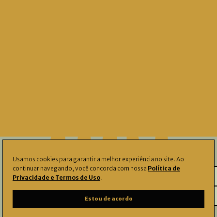
Usamos cookies para garantir a melhor experiência no site. Ao
continuar navegando, você concorda com nossa
Política de
Privacidade e Termos de Uso
.
O Instituto Çarê identifica, preserva e
Estou de acordo
amplia o acesso a
acervos
, apoia a
pesquisa,
fomenta produções