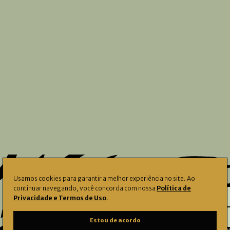
Usamos cookies para garantir a melhor experiência no site. Ao
continuar navegando, você concorda com nossa
Política de
Privacidade e Termos de Uso
.
O Instituto Çarê identifica, preserva e
Estou de acordo
amplia o acesso a
acervos
, apoia a