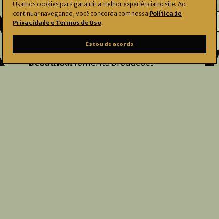
Usamos cookies para garantir a melhor experiência no site. Ao
continuar navegando, você concorda com nossa
Política de
Privacidade e Termos de Uso
.
O Instituto Çarê identifica, preserva e
Estou de acordo
amplia o acesso a
acervos
, apoia a
pesquisa,
fomenta produções
artísticas
e
musicais
, e promove
ações e reflexões sobre
educação
e
convívio.